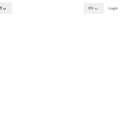
t
EN
Login
ime
, Berlin, Remote Germany
w