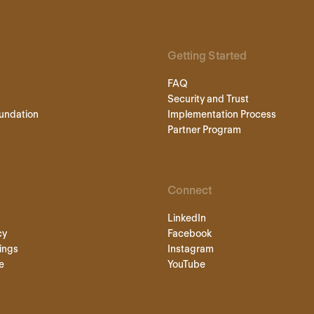
Getting Started
FAQ
Security and Trust
undation
Implementation Process
Partner Program
Connect
LinkedIn
cy
Facebook
ings
Instagram
e
YouTube