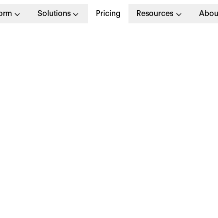
form
Solutions
Pricing
Resources
Abou
 Support
Full T
/m)
Munich
Apply no